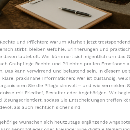
Rechte und Pflichten: Warum Klarheit jetzt trostspendend
nsch stirbt, bleiben Gefühle, Erinnerungen und praktisc
e davon lautet oft: Wer kümmert sich eigentlich um das G
ach Grabpflege Rechte und Pflichten prallen Emotionen a
n. Das kann verwirrend und belastend sein. In diesem Bei
e klare, praxisnahe Informationen: Wer ist zuständig, welc
 organisieren Sie die Pflege sinnvoll – und wie vermeiden S
dnisse mit Friedhof, Bestatter oder Angehörigen. Wir begle
d lösungsorientiert, sodass Sie Entscheidungen treffen kö
evoll als auch rechtlich sicher sind.
ehörige wünschen sich heutzutage ergänzende Angebote,
 Familienmitglieder oder Freunde: Eine digitale Begleitung