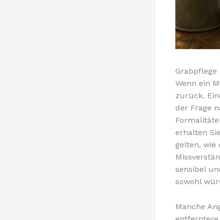
Grabpflege 
Wenn ein Me
zurück. Ein
der Frage n
Formalitäte
erhalten Si
gelten, wie
Missverstän
sensibel un
sowohl würd
Manche Ang
entferntere