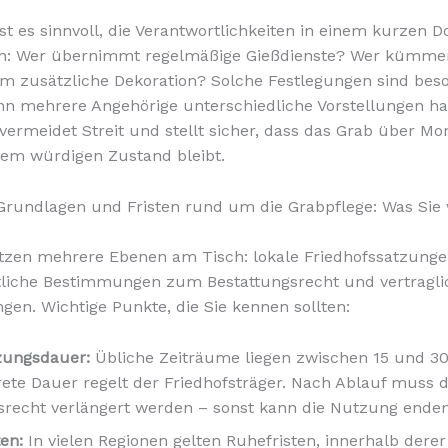
ist es sinnvoll, die Verantwortlichkeiten in einem kurzen
en: Wer übernimmt regelmäßige Gießdienste? Wer kümmer
m zusätzliche Dekoration? Solche Festlegungen sind bes
nn mehrere Angehörige unterschiedliche Vorstellungen ha
 vermeidet Streit und stellt sicher, dass das Grab über M
nem würdigen Zustand bleibt.
Grundlagen und Fristen rund um die Grabpflege: Was Sie
itzen mehrere Ebenen am Tisch: lokale Friedhofssatzunge
tliche Bestimmungen zum Bestattungsrecht und vertragli
gen. Wichtige Punkte, die Sie kennen sollten:
zungsdauer:
Übliche Zeiträume liegen zwischen 15 und 30
rete Dauer regelt der Friedhofsträger. Nach Ablauf muss 
recht verlängert werden – sonst kann die Nutzung enden
en:
In vielen Regionen gelten Ruhefristen, innerhalb derer