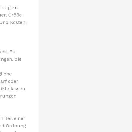
r
itrag zu
uer, Größe
 und Kosten.
uck. Es
ungen, die
liche
arf oder
ikte lassen
barungen
h Teil einer
und Ordnung