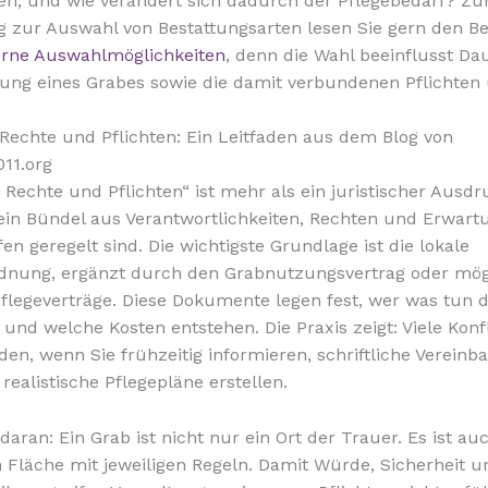
en, und wie verändert sich dadurch der Pflegebedarf? Zu
g zur Auswahl von Bestattungsarten lesen Sie gern den Be
Urne Auswahlmöglichkeiten
, denn die Wahl beeinflusst Da
ung eines Grabes sowie die damit verbundenen Pflichten
Rechte und Pflichten: Ein Leitfaden aus dem Blog von
011.org
 Rechte und Pflichten“ ist mehr als ein juristischer Ausdr
ein Bündel aus Verantwortlichkeiten, Rechten und Erwart
en geregelt sind. Die wichtigste Grundlage ist die lokale
rdnung, ergänzt durch den Grabnutzungsvertrag oder mög
legeverträge. Diese Dokumente legen fest, wer was tun d
und welche Kosten entstehen. Die Praxis zeigt: Viele Konfl
den, wenn Sie frühzeitig informieren, schriftliche Verein
realistische Pflegepläne erstellen.
aran: Ein Grab ist nicht nur ein Ort der Trauer. Es ist auc
n Fläche mit jeweiligen Regeln. Damit Würde, Sicherheit 