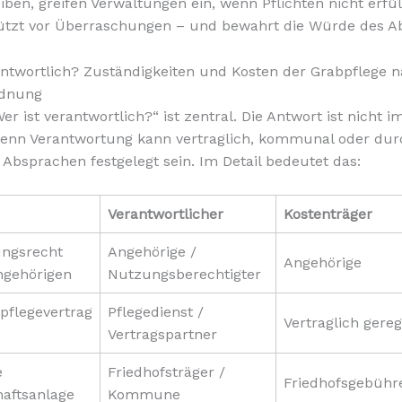
iben, greifen Verwaltungen ein, wenn Pflichten nicht erfül
ützt vor Überraschungen – und bewahrt die Würde des Ab
antwortlich? Zuständigkeiten und Kosten der Grabpflege 
rdnung
er ist verantwortlich?“ ist zentral. Die Antwort ist nicht 
 denn Verantwortung kann vertraglich, kommunal oder dur
 Absprachen festgelegt sein. Im Detail bedeutet das:
Verantwortlicher
Kostenträger
ngsrecht
Angehörige /
Angehörige
Angehörigen
Nutzungsberechtigter
pflegevertrag
Pflegedienst /
Vertraglich gereg
Vertragspartner
e
Friedhofsträger /
Friedhofsgebühr
aftsanlage
Kommune