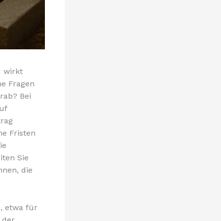
 wirkt
he Fragen
rab? Bei
uf
trag
he Fristen
ie
iten Sie
nnen, die
 etwa für
 der