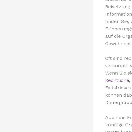
Beisetzung 
Information
finden Sie,
Erinnerung
auf die Org
Gewohnheit
Oft sind re
verknüpft: 
Wenn Sie s
Rechtliche,
Fallstricke
können dabe
Dauergrabpf
Auch die En
künftige Gr