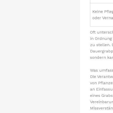
Keine Pfle
oder Vern
Oft untersc
in Ordnung
zu stellen.
Dauergrabpf
sondern kan
Was umfass
Die Verantw
von Pflanze
an Einfassu
eines Grabs
Vereinbaru
Missverstän