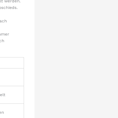
lt werden.
schieds.
nach
immer
ch
elt
en