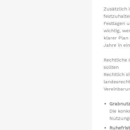
Zusätzlich 
festzuhalt
Festtagen u
wichtig, we
klarer Plan
Jahre in ei
Rechtliche 
sollten
Rechtlich s
landesrech
Vereinbarun
Grabnut
Die konk
Nutzungs
Ruhefrist