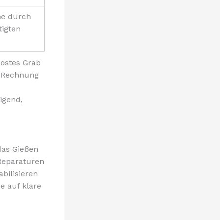
e durch
igten
lostes Grab
n Rechnung
igend,
das Gießen
 Reparaturen
bilisieren
e auf klare