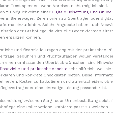
kann Trost spenden, wenn Anreisen nicht möglich sind.
en zu Möglichkeiten einer
Digitale Beisetzung und Online
 wenn Sie erwägen, Zeremonien zu übertragen oder digital
sräume einzurichten. Solche Angebote haben auch Ausw
anisation der Grabpflege, da virtuelle Gedenkformen älter
en ergänzen können.
chtliche und finanzielle Fragen eng mit der praktischen Pf
Verträge, Gebühren und Pflichtaufgaben wollen verstande
ich einen umfassenden Überblick wünschen, sind Hinweis
 finanzielle und praktische Aspekte
sehr hilfreich, weil sie
 erklären und konkrete Checklisten bieten. Diese Informat
i helfen, Kosten zu kalkulieren und zu entscheiden, ob e
legevertrag oder eine einmalige Lösung passender ist.
tscheidung zwischen Sarg- oder Urnenbestattung spielt f
abpflege eine Rolle: Welche Grabform passt zu welchen