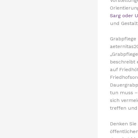
Vorstellung
Orientierun
Sarg oder 
und Gestalt
Grabpflege 
aeternitas2
„Grabpflege
beschreibt 
auf Friedhöf
Friedhofso
Dauergrabpf
tun muss – 
sich vermei
treffen und 
Denken Sie d
öffentliche