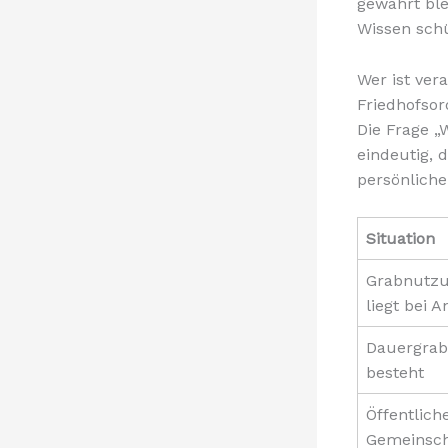
gewahrt ble
Wissen sch
Wer ist ver
Friedhofso
Die Frage „W
eindeutig,
persönliche
Situation
Grabnutzu
liegt bei 
Dauergrab
besteht
Öffentlich
Gemeinsch