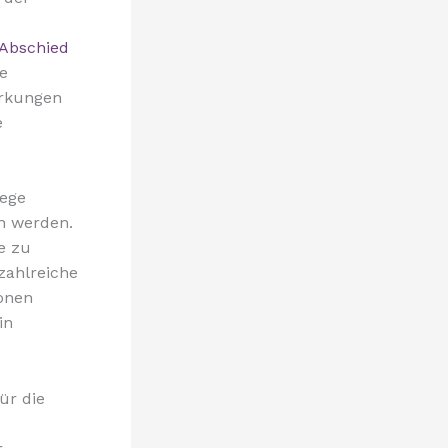
 Abschied
e
irkungen
e
lege
n werden.
e zu
 zahlreiche
ionen
in
ür die