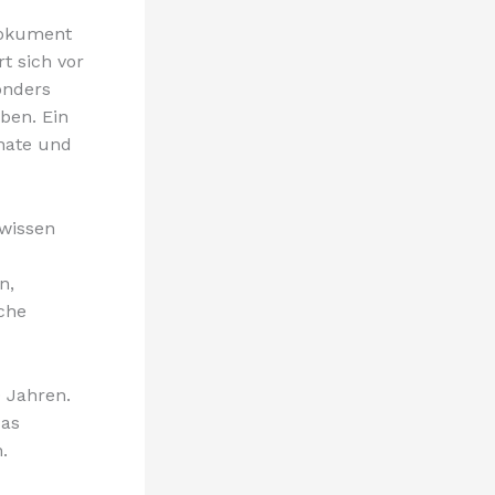
 Dokument
t sich vor
onders
ben. Ein
onate und
 wissen
n,
che
 Jahren.
das
.