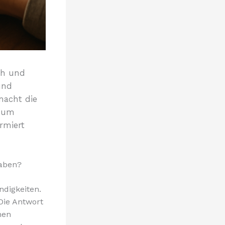
ich und
und
macht die
d um
rmiert
gaben?
ndigkeiten.
Die Antwort
hen