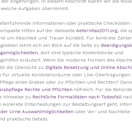
 der Angehörigen. In diesem Abschnitt klären wir die Roll
r welche Aufgaben übernimmt.
iterführende Informationen oder praktische Checklisten
kompakte Hilfen auf der Webseite
Aeternitas2011.org
, die s
d um Abschied und Trauer bündelt. Für konkrete Zahle
gsideen lohnt sich ein Blick auf die Seite zu
Beerdigungsk
ngsmöglichkeiten
, dort sind typische Kostenblöcke und
ngshilfen erläutert. Wenn Sie moderne Formen des Abschi
bt die Übersicht zu
Digitale Beisetzung und Online Absch
 für virtuelle Kondolenzräume oder Live-Übertragungen.
Pflege eines Grabes oder zu Pflichten und Rechten? Dann 
Grabpflege Rechte und Pflichten
hilfreich. Für die Behör
ie Hinweise zu
Rechtliche Formalitäten nach Todesfall
nac
konkrete Entscheidungen zur Bestattungsart geht, inform
oder Urne Auswahlmöglichkeiten
über Vor- und Nachteile 
nd praktische Details.