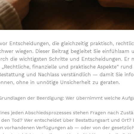
vor Entscheidungen, die gleichzeitig praktisch, rechtl
schwer wiegen. Dieser Beitrag begleitet Sie einfühlsam 
rch die wichtigsten Schritte und Entscheidungen. Er 
„Rechtliche, finanzielle und praktische Aspekte“ run
Bestattung und Nachlass verständlich — damit Sie info
nnen, ohne in unnötige Unsicherheit zu geraten.
 Grundlagen der Beerdigung: Wer übernimmt welche Auf
ines jeden Abschiedsprozesses stehen Fragen nach Zustä
den Tod? Wer entscheidet über Bestattungsart und Ort? 
on vorhandenen Verfügungen ab — oder von der gesetzlic