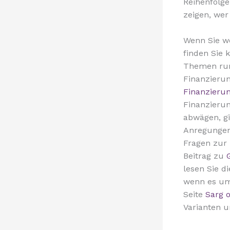
Reihenfolge
zeigen, we
Wenn Sie we
finden Sie 
Themen run
Finanzierun
Finanzieru
Finanzieru
abwägen, gi
Anregungen
Fragen zur 
Beitrag zu
lesen Sie d
wenn es um 
Seite
Sarg 
Varianten u