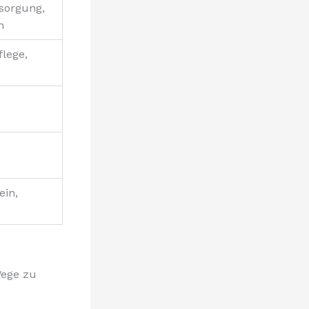
sorgung,
n
flege,
ein,
Wege zu