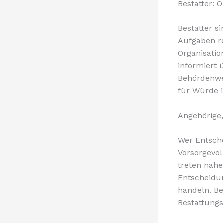
Bestatter: 
Bestatter s
Aufgaben r
Organisatio
informiert 
Behördenweg
für Würde i
Angehörige,
Wer Entsche
Vorsorgevol
treten nahe
Entscheidun
handeln. Be
Bestattungs