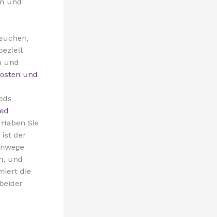
en und
 suchen,
peziell
n und
osten und
eds
ied
 Haben Sie
ist der
denwege
h, und
iert die
beider