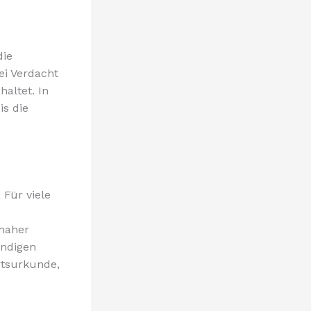
die
i Verdacht
altet. In
is die
Für viele
 naher
endigen
rtsurkunde,