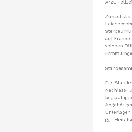
Arzt, Poliz
Zunächst is
Leichenscha
Sterbeurku
auf Fremdei
solchen Fäl
Ermittlunge
Standesamt
Das Standes
Nachlass- 
beglaubigte
Angehöriger
Unterlagen 
ggf. Heirat