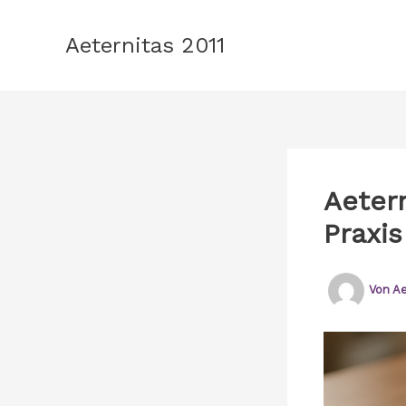
Zum
Inhalt
Aeternitas 2011
springen
Aetern
Praxi
Von
Ae