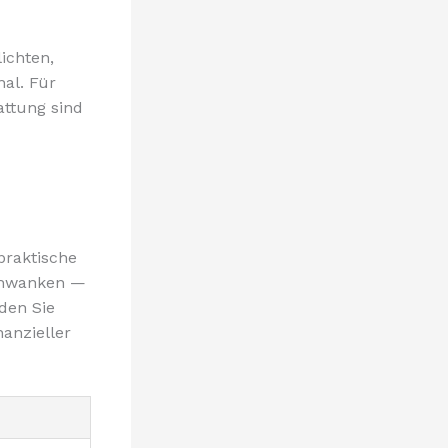
ichten,
al. Für
ttung sind
 praktische
schwanken —
den Sie
anzieller