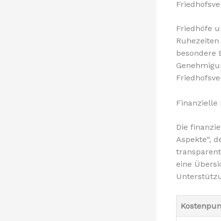
Friedhofsv
Friedhöfe u
Ruhezeiten 
besondere 
Genehmigung
Friedhofsv
Finanzielle
Die finanzie
Aspekte“, d
transparent
eine Übersi
Unterstütz
Kostenpun