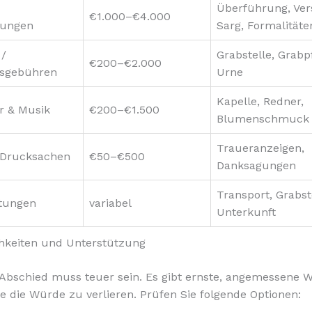
Überführung, Ver
€1.000–€4.000
tungen
Sarg, Formalitäte
 /
Grabstelle, Grabp
€200–€2.000
sgebühren
Urne
Kapelle, Redner,
r & Musik
€200–€1.500
Blumenschmuck
Traueranzeigen,
 Drucksachen
€50–€500
Danksagungen
Transport, Grabst
stungen
variabel
Unterkunft
hkeiten und Unterstützung
 Abschied muss teuer sein. Es gibt ernste, angemessene 
e die Würde zu verlieren. Prüfen Sie folgende Optionen: