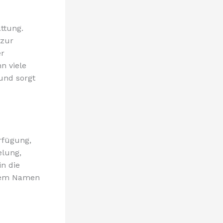
ttung.
 zur
er
n viele
und sorgt
erfügung,
elung,
in die
Ihrem Namen